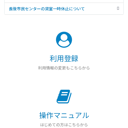
ボタンからご確認ください。
御所見市民センター体育室は、空調設置工事に伴い貸室を一
時的に休止します。 期間：２０２６年（令和８年）１１月１
長後市民センターの貸室一時休止について
日（日）から２０２７年（令和９年）１月１８日（月）ま
長後市民センター本館空調設備改修工事（令和８・９年度）
で。 ※工事の進捗状況に応じて変更することがあります。
の実施に伴い、本館の貸室を一時的に休止します。対象は本
館の全貸室です。（コミュニティホールの貸室「第４談話
室、実習室、体育室」は貸出可能です。） 期間：２０２７年
（令和９年）２月１日（月）から２０２７年（令和９年）５
月３１日（月）まで ※工事の進捗状況に応じて変更するこ
とがあります。
利用登録
利用情報の変更もこちらから
操作マニュアル
はじめての方はこちらから