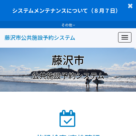
ペ
ー
システムメンテナンスについて（８月７日）
ジ
コ
その他
ン
テ
藤沢市公共施設予約システム
ナ
ン
ビ
ツ
ゲ
藤
へ
藤沢市
ー
沢
ス
シ
市
キ
ョ
公
ッ
公共施設予約システム
ン
共
プ
の
施
し
切
設
ま
り
予
す
替
約
え
サ
イ
ト