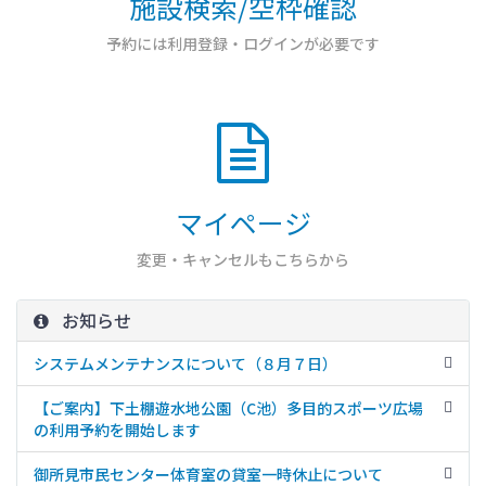
施設検索/空枠確認
予約には利用登録・ログインが必要です
マイページ
変更・キャンセルもこちらから
お知らせ
システムメンテナンスについて（８月７日）
８月７日（金）２２:００から２４:００まで、公共施設予約シ
ステムに係るメン テナンスを実施いたします。 この時間はシ
【ご案内】下土棚遊水地公園（C池）多目的スポーツ広場
ステム利用ができません。 ※作業の進捗状況によっては、終
の利用予約を開始します
了時刻が前後する可能性があります。 ご迷惑おかけいたしま
2026年8月1日（土）から、下土棚遊水地公園（C池）多目的
すが、よろしくお願いいたします。
スポーツ広場の利用予約を開始します。詳しくは、「詳細」
御所見市民センター体育室の貸室一時休止について